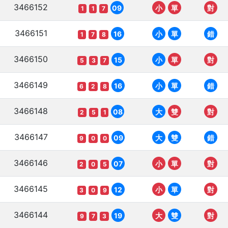
3466152
09
小
單
對
1
1
7
3466151
16
小
單
錯
1
7
8
3466150
15
小
單
對
5
3
7
3466149
16
小
單
錯
6
2
8
3466148
08
大
雙
對
2
5
1
3466147
09
大
雙
錯
9
0
0
3466146
07
小
單
對
2
0
5
3466145
12
小
單
對
3
0
9
3466144
19
大
雙
對
9
7
3