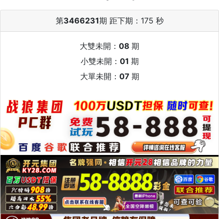
第
3466231
期 距下期：
174 秒
大雙未開：
08
期
小雙未開：
01
期
大單未開：
07
期