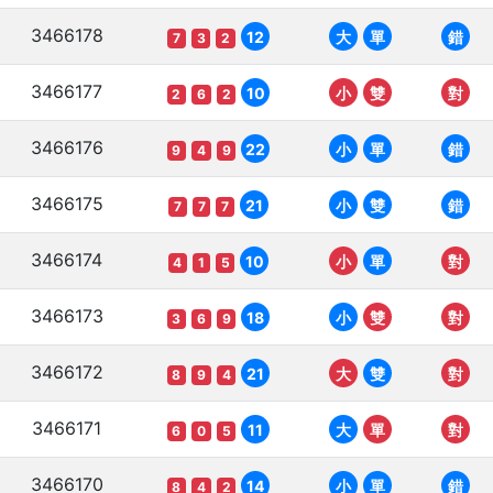
3466178
12
大
單
錯
7
3
2
3466177
10
小
雙
對
2
6
2
3466176
22
小
單
錯
9
4
9
3466175
21
小
雙
錯
7
7
7
3466174
10
小
單
對
4
1
5
3466173
18
小
雙
對
3
6
9
3466172
21
大
雙
對
8
9
4
3466171
11
大
單
對
6
0
5
3466170
14
小
單
錯
8
4
2