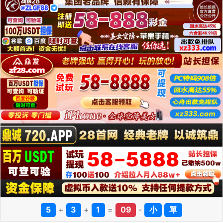
5
+
3
+
1
=
09
-
小
單