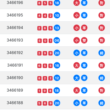
3466196
18
大
單
對
8
5
5
3466195
10
小
單
對
4
4
2
3466194
13
小
單
對
2
6
5
3466193
06
小
雙
對
5
0
1
3466192
20
小
單
錯
2
9
9
3466191
16
大
單
對
6
5
5
3466190
12
大
單
錯
8
2
2
3466189
18
大
單
對
1
9
8
3466188
20
小
單
錯
5
6
9