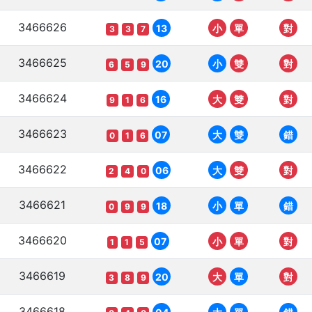
3466626
13
小
單
對
3
3
7
3466625
20
小
雙
對
6
5
9
3466624
16
大
雙
對
9
1
6
3466623
07
大
雙
錯
0
1
6
3466622
06
大
雙
對
2
4
0
3466621
18
小
單
錯
0
9
9
3466620
07
小
單
對
1
1
5
3466619
20
大
單
對
3
8
9
3466618