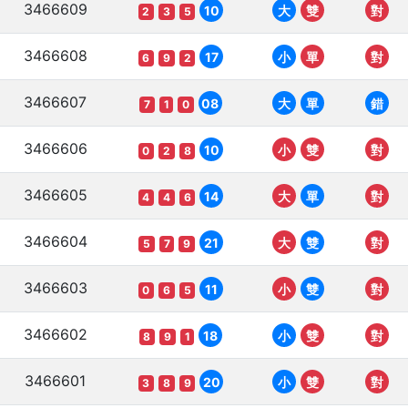
3466609
10
大
雙
對
2
3
5
3466608
17
小
單
對
6
9
2
3466607
08
大
單
錯
7
1
0
3466606
10
小
雙
對
0
2
8
3466605
14
大
單
對
4
4
6
3466604
21
大
雙
對
5
7
9
3466603
11
小
雙
對
0
6
5
3466602
18
小
雙
對
8
9
1
3466601
20
小
雙
對
3
8
9