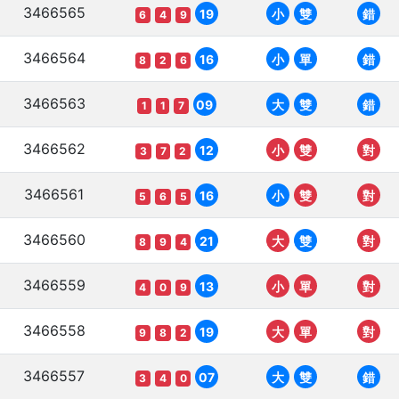
3466565
19
小
雙
錯
6
4
9
3466564
16
小
單
錯
8
2
6
3466563
09
大
雙
錯
1
1
7
3466562
12
小
雙
對
3
7
2
3466561
16
小
雙
對
5
6
5
3466560
21
大
雙
對
8
9
4
3466559
13
小
單
對
4
0
9
3466558
19
大
單
對
9
8
2
3466557
07
大
雙
錯
3
4
0