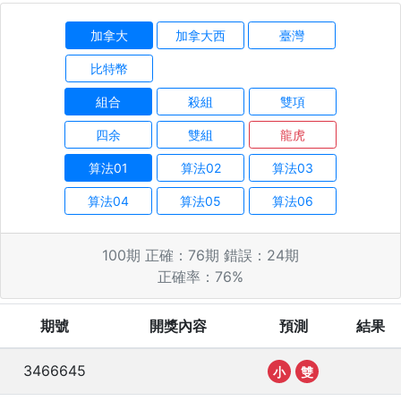
加拿大
加拿大西
臺灣
比特幣
組合
殺組
雙項
四余
雙組
龍虎
算法01
算法02
算法03
算法04
算法05
算法06
100
期 正確：
76
期 錯誤：
24
期
正確率：
76
%
期號
開獎內容
預測
結果
3466645
小
雙