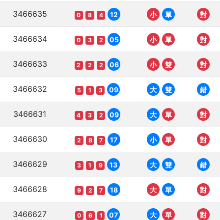
3466635
12
小
單
對
0
8
4
3466634
05
小
單
對
0
3
2
3466633
06
小
雙
對
2
2
2
3466632
09
大
雙
錯
5
1
3
3466631
09
大
單
對
4
3
2
3466630
17
小
單
對
2
8
7
3466629
13
大
雙
錯
3
1
9
3466628
18
大
單
對
9
2
7
3466627
07
大
單
對
0
6
1