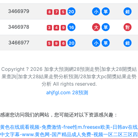
3466979
20
小
單
錯
8
7
5
3466978
16
大
單
對
3
4
9
3466977
20
小
單
錯
5
9
6
Copyright ? 2026 加拿大預測網28預測走勢|加拿大28開獎結
果查詢|加拿大28結果走勢分析預測/28加拿大pc開獎結果走勢
分析 All rights reserved.
ahjfgl.com 28預測
感谢您访问我们的网站，您可能还对以下资源感兴趣：
黄色在线观看视频-免费激情-free性m.freesex欧美-日韩av在线
中文字幕-www.黄色网-国产精品成人免费-视频一区二区三区四