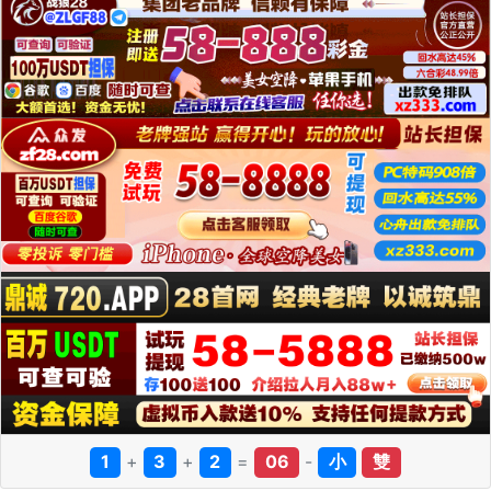
1
+
3
+
2
=
06
-
小
雙