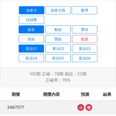
加拿大
加拿大西
臺灣
比特幣
組合
殺組
雙項
四余
雙組
龍虎
算法01
算法02
算法03
算法04
算法05
算法06
100
期 正確：
78
期 錯誤：
22
期
正確率：
78
%
期號
開獎內容
預測
結果
3467077
小
雙