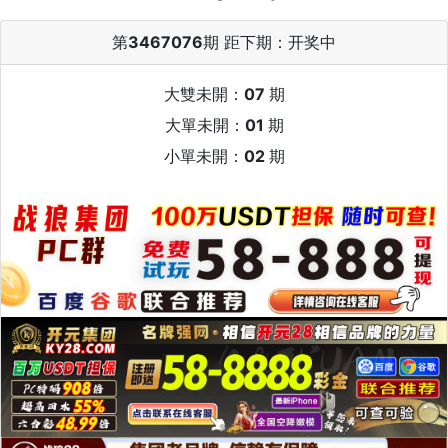
第
3467076
期 距下期：
开奖中
大雙未開：
07
期
大單未開：
01
期
小單未開：
02
期