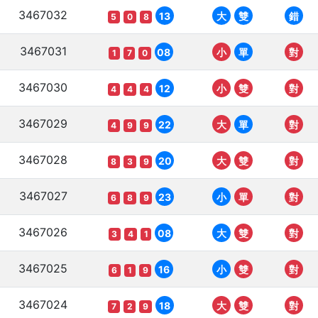
3467032
13
大
雙
錯
5
0
8
3467031
08
小
單
對
1
7
0
3467030
12
小
雙
對
4
4
4
3467029
22
大
單
對
4
9
9
3467028
20
大
雙
對
8
3
9
3467027
23
小
單
對
6
8
9
3467026
08
大
雙
對
3
4
1
3467025
16
小
雙
對
6
1
9
3467024
18
大
雙
對
7
2
9