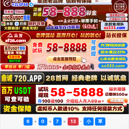
6
+
0
+
7
=
13
-
小
單