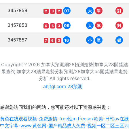
3457859
07
大
單
對
2
3
2
3457858
09
大
單
對
0
6
3
3457857
16
小
單
錯
7
6
3
Copyright ? 2026 加拿大預測網28預測走勢|加拿大28開獎結
果查詢|加拿大28結果走勢分析預測/28加拿大pc開獎結果走勢
分析 All rights reserved.
ahjfgl.com 28預測
感谢您访问我们的网站，您可能还对以下资源感兴趣：
黄色在线观看视频-免费激情-free性m.freesex欧美-日韩av在线
中文字幕-www.黄色网-国产精品成人免费-视频一区二区三区四