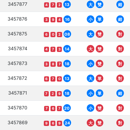
3457877
13
大
雙
錯
4
7
2
3457876
16
小
單
錯
3
9
4
3457875
08
大
雙
對
6
0
2
3457874
14
大
雙
對
4
7
3
3457873
18
小
雙
對
3
8
7
3457872
13
大
單
對
6
7
0
3457871
18
小
單
錯
7
2
9
3457870
20
小
雙
對
7
6
7
3457869
24
大
雙
對
9
6
9