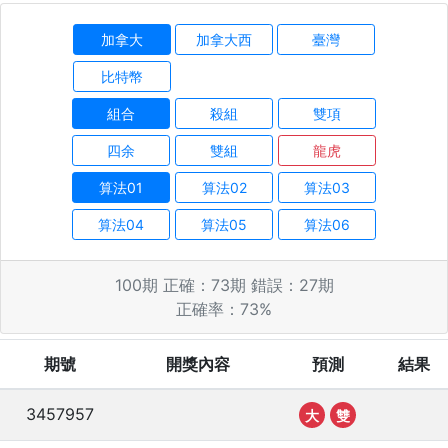
加拿大
加拿大西
臺灣
比特幣
組合
殺組
雙項
四余
雙組
龍虎
算法01
算法02
算法03
算法04
算法05
算法06
100
期 正確：
73
期 錯誤：
27
期
正確率：
73
%
期號
開獎內容
預測
結果
3457957
大
雙