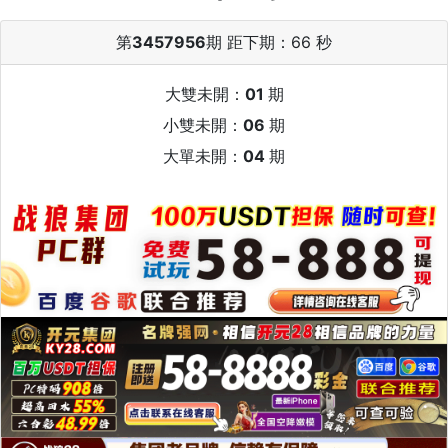
第
3457956
期 距下期：
66 秒
大雙未開：
01
期
小雙未開：
06
期
大單未開：
04
期